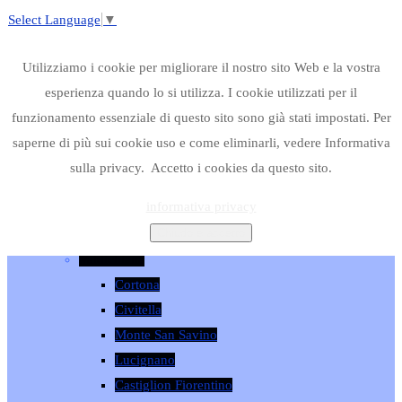
Select Language
▼
Cerca...
Utilizziamo i cookie per migliorare il nostro sito Web e la vostra
Home Page
esperienza quando lo si utilizza. I cookie utilizzati per il
Dove Mangiare
funzionamento essenziale di questo sito sono già stati impostati. Per
Casentino
saperne di più sui cookie uso e come eliminarli, vedere Informativa
Bibbiena
sulla privacy. Accetto i cookies da questo sito.
Subbiano
informativa privacy
Rassina
Chiudo e accetto
Arezzo
Valdichiana
Cortona
Civitella
Monte San Savino
Lucignano
Castiglion Fiorentino