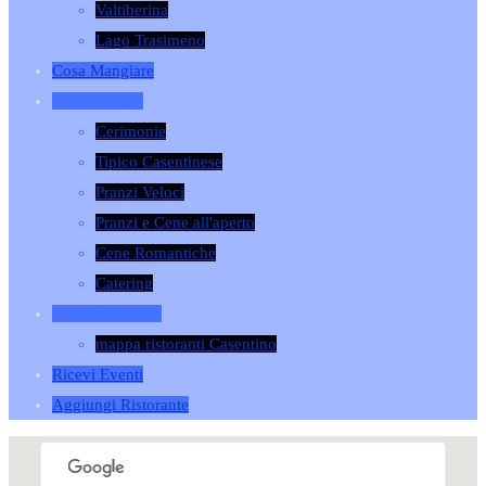
Valtiberina
Lago Trasimeno
Cosa Mangiare
Ristoranti per
Cerimonie
Tipico Casentinese
Pranzi Veloci
Pranzi e Cene all'aperto
Cene Romantiche
Catering
mappa ristoranti
mappa ristoranti Casentino
Ricevi Eventi
Aggiungi Ristorante